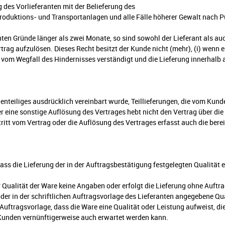
des Vorlieferanten mit der Belieferung des
roduktions- und Transportanlagen und alle Fälle höherer Gewalt nach P
nten Gründe länger als zwei Monate, so sind sowohl der Lieferant als au
rtrag aufzulösen. Dieses Recht besitzt der Kunde nicht (mehr), (i) wenn 
n vom Wegfall des Hindernisses verständigt und die Lieferung innerhalb
genteiliges ausdrücklich vereinbart wurde, Teillieferungen, die vom Ku
er eine sonstige Auflösung des Vertrages hebt nicht den Vertrag über die
tritt vom Vertrag oder die Auflösung des Vertrages erfasst auch die bere
dass die Lieferung der in der Auftragsbestätigung festgelegten Qualität e
 Qualität der Ware keine Angaben oder erfolgt die Lieferung ohne Auftrag
der in der schriftlichen Auftragsvorlage des Lieferanten angegebene Qu
 Auftragsvorlage, dass die Ware eine Qualität oder Leistung aufweist, di
 Kunden vernünftigerweise auch erwartet werden kann.