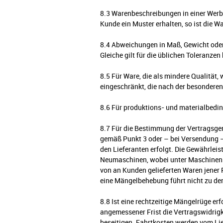
8.3 Warenbeschreibungen in einer Werbu
Kunde ein Muster erhalten, so ist die 
8.4 Abweichungen in Maß, Gewicht oder
Gleiche gilt für die üblichen Toleranze
8.5 Für Ware, die als mindere Qualität,
eingeschränkt, die nach der besondere
8.6 Für produktions- und materialbedi
8.7 Für die Bestimmung der Vertragsge
gemäß Punkt 3 oder – bei Versendung – 
den Lieferanten erfolgt. Die Gewährle
Neumaschinen, wobei unter Maschinen h
von an Kunden gelieferten Waren jener F
eine Mängelbehebung führt nicht zu de
8.8 Ist eine rechtzeitige Mängelrüge er
angemessener Frist die Vertragswidrigk
beseitigen. Fahrtkosten werden vom Li