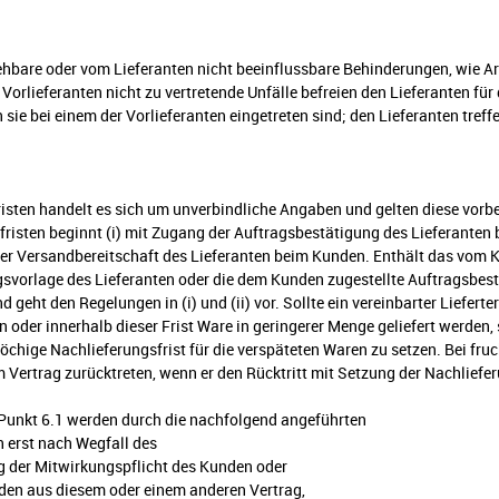
hbare oder vom Lieferanten nicht beeinflussbare Behinderungen, wie Ar
orlieferanten nicht zu vertretende Unfälle befreien den Lieferanten für
 sie bei einem der Vorlieferanten eingetreten sind; den Lieferanten treff
fristen handelt es sich um unverbindliche Angaben und gelten diese vorb
risten beginnt (i) mit Zugang der Auftragsbestätigung des Lieferanten b
der Versandbereitschaft des Lieferanten beim Kunden. Enthält das v
agsvorlage des Lieferanten oder die dem Kunden zugestellte Auftragsbest
 und geht den Regelungen in (i) und (ii) vor. Sollte ein vereinbarter Liefert
oder innerhalb dieser Frist Ware in geringerer Menge geliefert werden, s
chige Nachlieferungsfrist für die verspäteten Waren zu setzen. Bei fru
Vertrag zurücktreten, wenn er den Rücktritt mit Setzung der Nachlieferu
h Punkt 6.1 werden durch die nachfolgend angeführten
 erst nach Wegfall des
g der Mitwirkungspflicht des Kunden oder
den aus diesem oder einem anderen Vertrag,