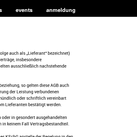
s
events
anmeldung
lge auch als „Lieferant“ bezeichnet)
Verträge, insbesondere
gelten ausschließlich nachstehende
sbeziehung, so gelten diese AGB auch
hrung der Leistung verbundenen
ündlich oder schriftlich vereinbart
om Lieferanten bestätigt werden.
n oder in gesondert ausgehandelten
in keinem Fall Vertragsbestandteil.
des KSchG anstelle der Regelung in den