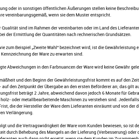
ng oder in sonstigen öffentlichen Äußerungen stellen keine Beschreibun
Ware vereinbarungsgemäß, wenn sie dem Muster entspricht.
 Qualität sind im Rahmen der vereinbarten oder im Land des Lieferant
n bei der Ermittlung der Quantitäten nach rechnerischen Grundsätzen.
 wie zum Beispiel „Zweite Wahl“ bezeichnet wird, ist die Gewährleistung
n Kennzeichnung der Ware zu erwarten sind.
ngte Abweichungen in den Farbnuancen der Ware wird keine Gewähr gelei
mäßheit und den Beginn der Gewährleistungsfrist kommt es auf den Zei
auf den Zeitpunkt der Übergabe an den ersten Beförderer an; das gilt 
istungsfrist beträgt 2 Jahre, abweichend davon jedoch 6 Monate für Ge
olz- oder metallbearbeitende Maschinen zu verstehen sind. Jedenfalls 
rist, die der Hersteller der Ware dem Lieferanten einräumt und von der 
ren Verlängerung.
folgt und die Vertragswidrigkeit der Ware vom Kunden bewiesen, so ist de
eit durch Behebung des Mangels an der Lieferung (Verbesserung) oder 
eferanten auch dann nicht ersetzt, wenn sie dem Kunden im Zusammenh