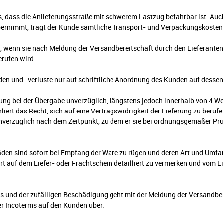
us, dass die Anlieferungsstraße mit schwerem Lastzug befahrbar ist. Auc
ernimmt, trägt der Kunde sämtliche Transport- und Verpackungskosten 
rt, wenn sie nach Meldung der Versandbereitschaft durch den Lieferanten
rufen wird.
en und -verluste nur auf schriftliche Anordnung des Kunden auf dessen
ferung bei der Übergabe unverzüglich, längstens jedoch innerhalb von 4 W
liert das Recht, sich auf eine Vertragswidrigkeit der Lieferung zu beruf
unverzüglich nach dem Zeitpunkt, zu dem er sie bei ordnungsgemäßer Pr
den sind sofort bei Empfang der Ware zu rügen und deren Art und Umfan
rt auf dem Liefer- oder Frachtschein detailliert zu vermerken und vom L
ngs und der zufälligen Beschädigung geht mit der Meldung der Versandb
r Incoterms auf den Kunden über.