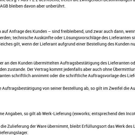
AGB bleiben davon aber unberührt.
h auf Anfrage des Kunden – sind freibleibend, und zwar auch dann, wenn
werden; technische Auskünfte oder Lösungsvorschläge des Lieferanten 
eiches gilt, wenn der Lieferant aufgrund einer Bestellung des Kunden nu
r an den Kunden übermittelten Auftragsbestätigung des Lieferanten oder
den zustande. Der Vertrag kommt jedenfalls aber auch ohne Übermittlun
ten schriftlich annimmt oder die schriftliche Auftragsvorlage des Liefe
 Auftragsbestätigung von seiner Bestellung ab, so gilt im Zweifel die A
ine Angaben, so gilt ab Werk-Lieferung (exworks; entsprechend den Incot
 die Zulieferung der Ware übernimmt, bleibt Erfüllungsort das Werk des 
ieferungslager.