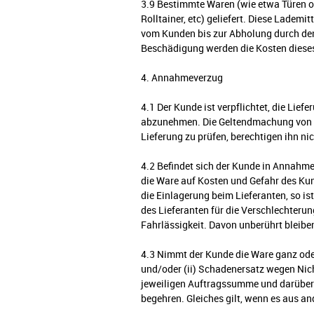
3.9 Bestimmte Waren (wie etwa Türen od
Rolltainer, etc) geliefert. Diese Lade
vom Kunden bis zur Abholung durch den
Beschädigung werden die Kosten dieses
4. Annahmeverzug
4.1 Der Kunde ist verpflichtet, die Lie
abzunehmen. Die Geltendmachung von An
Lieferung zu prüfen, berechtigen ihn ni
4.2 Befindet sich der Kunde in Annahm
die Ware auf Kosten und Gefahr des Kund
die Einlagerung beim Lieferanten, so ist
des Lieferanten für die Verschlechterun
Fahrlässigkeit. Davon unberührt bleiben
4.3 Nimmt der Kunde die Ware ganz oder 
und/oder (ii) Schadenersatz wegen Nich
jeweiligen Auftragssumme und darüber 
begehren. Gleiches gilt, wenn es aus a