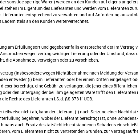
er sonstige sperrige Waren) werden an den Kunden auf eigens angeferti
mittel stehen im Eigentum des Lieferanten und werden vom Lieferanten z
 Lieferanten entsprechend zu verwahren und auf Anforderung auszufol
 Lademittels an den Kunden weiterverrechnet.
ferung am Erfüllungsort und gegebenenfalls entsprechend der im Vertrag 
sprüchen wegen vertragswidriger Lieferung oder der Umstand, dass der
cht, die Abnahme zu verweigern oder zu verschieben.
everzug (insbesondere wegen Nichtübernahme nach Meldung der Versandb
en entweder (i) beim Lieferanten oder bei einem Dritten eingelagert ode
 dieser berechtigt, eine Gebühr zu verlangen, die jener eines öffentlich
g oder den Untergang der bei ihm gelagerten Ware trifft den Lieferanten 
 die Rechte des Lieferanten i.S.d. §§ 373 ff UGB.
teilweise nicht ab, kann der Lieferant (i) nach Setzung einer Nachfris
terfüllung begehren, wobei der Lieferant berechtigt ist, ohne Schaden
hinaus auch Ersatz des tatsächlich entstandenen Schadens einschließ
nderen, vom Lieferanten nicht zu vertretenden Gründen, zur Vertragsau