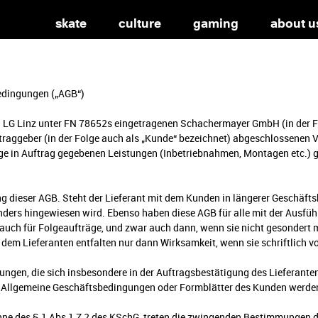
skate
culture
gaming
about u
edingungen („AGB“)
h LG Linz unter FN 78652s eingetragenen Schachermayer GmbH (in der Fo
traggeber (in der Folge auch als „Kunde“ bezeichnet) abgeschlossenen 
ige in Auftrag gegebenen Leistungen (Inbetriebnahmen, Montagen etc.) 
ung dieser AGB. Steht der Lieferant mit dem Kunden in längerer Geschäft
nders hingewiesen wird. Ebenso haben diese AGB für alle mit der Ausfü
auch für Folgeaufträge, und zwar auch dann, wenn sie nicht gesondert m
em Lieferanten entfalten nur dann Wirksamkeit, wenn sie schriftlich v
ngen, die sich insbesondere in der Auftragsbestätigung des Lieferante
. Allgemeine Geschäftsbedingungen oder Formblätter des Kunden werden 
inne des § 1 Abs 1 Z 2 des KSchG, treten die zwingenden Bestimmungen 