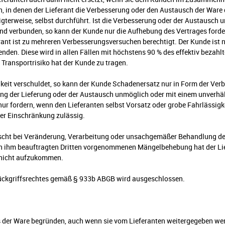
en, in denen der Lieferant die Verbesserung oder den Austausch der Ware
erweise, selbst durchführt. Ist die Verbesserung oder der Austausch u
 verbunden, so kann der Kunde nur die Aufhebung des Vertrages forde
rant ist zu mehreren Verbesserungsversuchen berechtigt. Der Kunde ist 
nden. Diese wird in allen Fällen mit höchstens 90 % des effektiv bezahl
Transportrisiko hat der Kunde zu tragen.
igkeit verschuldet, so kann der Kunde Schadenersatz nur in Form der Ve
erung der Lieferung oder der Austausch unmöglich oder mit einem unver
r fordern, wenn den Lieferanten selbst Vorsatz oder grobe Fahrlässigkei
er Einschränkung zulässig.
scht bei Veränderung, Verarbeitung oder unsachgemäßer Behandlung der 
n ihm beauftragten Dritten vorgenommenen Mängelbehebung hat der Lie
 nicht aufzukommen.
ckgriffsrechtes gemäß § 933b ABGB wird ausgeschlossen.
rs der Ware begründen, auch wenn sie vom Lieferanten weitergegeben w