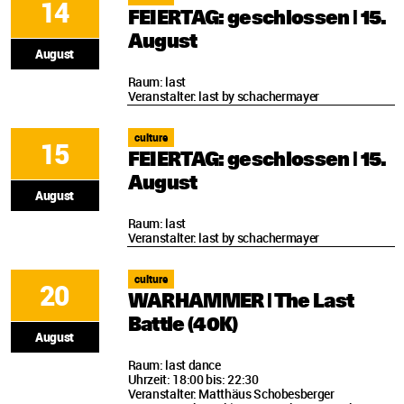
14
FEIERTAG: geschlossen | 15.
August
August
Raum: last
Veranstalter: last by schachermayer
culture
15
FEIERTAG: geschlossen | 15.
August
August
Raum: last
Veranstalter: last by schachermayer
culture
20
WARHAMMER | The Last
Battle (40K)
August
Raum: last dance
Uhrzeit: 18:00 bis: 22:30
Veranstalter: Matthäus Schobesberger