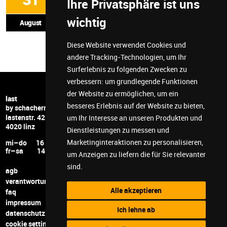
Hobby Lobby Linz @ last -
Ihre Privatsphäre ist uns
Sommerwoche
wichtig
August
Raum: last
Diese Website verwendet Cookies und
Uhrzeit: 08:30 bis: 14:30
Veranstalter: last by schachermayer
andere Tracking-Technologien, um Ihr
Surferlebnis zu folgenden Zwecken zu
verbessern:
um grundlegende Funktionen
der Website zu ermöglichen
,
um ein
+43 732 6599 5278
last
besseres Erlebnis auf der Website zu bieten
,
hi@last-space.at
by schachermayer
lastenstr. 42
facebook
um Ihr Interesse an unseren Produkten und
4020 linz
instagram
Dienstleistungen zu messen und
youtube
Marketinginteraktionen zu personalisieren
,
mi–do 16 – 24
twitch
fr–sa 14 – 24
um Anzeigen zu liefern die für Sie relevanter
discord
sind
.
agb
verantwortung
Alle akzeptieren
faq
impressum
Ich lehne ab
datenschutz
cookie settings