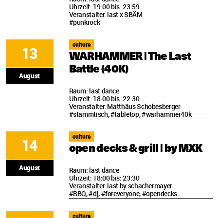
Uhrzeit: 19:00 bis: 23:59
Veranstalter: last x SBÄM
#punkrock
culture
13
WARHAMMER | The Last
Battle (40K)
August
Raum: last dance
Uhrzeit: 18:00 bis: 22:30
Veranstalter: Matthäus Schobesberger
#stammtisch, #tabletop, #warhammer40k
culture
14
open decks & grill | by MXK
August
Raum: last dance
Uhrzeit: 18:00 bis: 23:30
Veranstalter: last by schachermayer
#BBQ, #dj, #foreveryone, #opendecks
culture