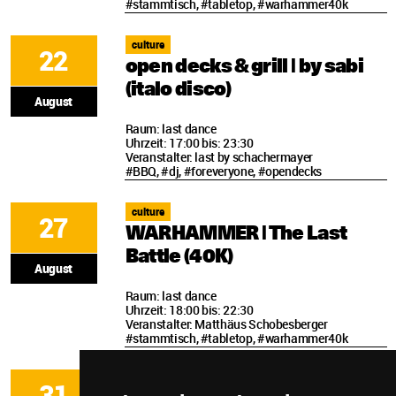
#stammtisch, #tabletop, #warhammer40k
culture
22
open decks & grill | by sabi
(italo disco)
August
Raum: last dance
Uhrzeit: 17:00 bis: 23:30
Veranstalter: last by schachermayer
#BBQ, #dj, #foreveryone, #opendecks
culture
27
WARHAMMER | The Last
Battle (40K)
August
Raum: last dance
Uhrzeit: 18:00 bis: 22:30
Veranstalter: Matthäus Schobesberger
#stammtisch, #tabletop, #warhammer40k
culture
31