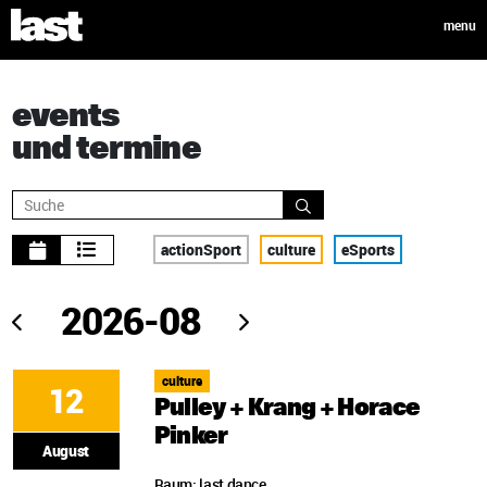
menu
events
und termine
actionSport
culture
eSports
culture
12
Pulley + Krang + Horace
Pinker
August
Raum: last dance