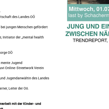
e
ltschaft des Landes OÖ
h bei jungen Menschen gefördert
, Initiator der „mental health
lsorge OÖ
o mente Jugend
uvi Online-Streetwork Verein
r- und Jugendanwältin des Landes
ner, Leiter der Oö.
arbeit mit der Kinder- und
tt.