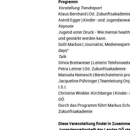
Programm
Vorstellung Trendreport
Klaus Bernhard | Oö. Zukunftsakademi
Astrid Egger | Kinder- und Jugendanwa
Keynote
Jugend unter Druck - Wie mental healt
und gestärkt werden kann.
Golli Marboe | Journalist, Medienexperte
days“
Talk
Silvia Breitwieser | Leiterin Telefonsee
Petra Leitner | Oö. Zukunftsakademie
Manuela Nemesch | Bereichsleiterin pr
Jacqueline Pühringer | Teamleitung Onj
I.S.I.
Christine Winkler-Kirchberger | Kinde
OÖ
Durch das Programm führt Markus Schar
Zukunftsakademie
Diese Veranstaltung findet in Zusammen
Jugendanwaltschaft des Landes OÖ sta