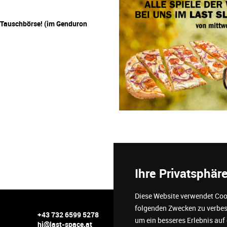
Tauschbörse! (im Genduron
Ihre Privatsphäre
Diese Website verwendet Cook
folgenden Zwecken zu verbe
+43 732 6599 5278
agb
um ein besseres Erlebnis auf
hi@last-space.at
verantw