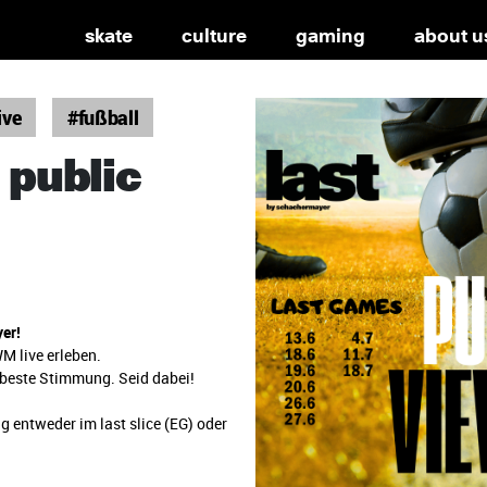
skate
culture
gaming
about u
ive
#fußball
 public
er!
M live erleben.
 beste Stimmung. Seid dabei!
 entweder im last slice (EG) oder