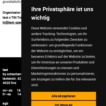
grundsätzlich sind alle willkommen teilzunehmen die queer sind!
Ihre Privatsphäre ist uns
Organisator
wichtig
last x TIN Treff
hi@last-space.at
Diese Website verwendet Cookies und
andere Tracking-Technologien, um Ihr
Surferlebnis zu folgenden Zwecken zu
verbessern:
um grundlegende Funktionen
der Website zu ermöglichen
,
um ein
besseres Erlebnis auf der Website zu bieten
,
um Ihr Interesse an unseren Produkten und
Dienstleistungen zu messen und
+43 732 6599 5278
last
Marketinginteraktionen zu personalisieren
,
hi@last-space.at
by schachermayer
lastenstr. 42
facebook
um Anzeigen zu liefern die für Sie relevanter
4020 linz
instagram
sind
.
youtube
mi–do 16 – 24
twitch
fr–sa 14 – 24
Alle akzeptieren
discord
agb
Ich lehne ab