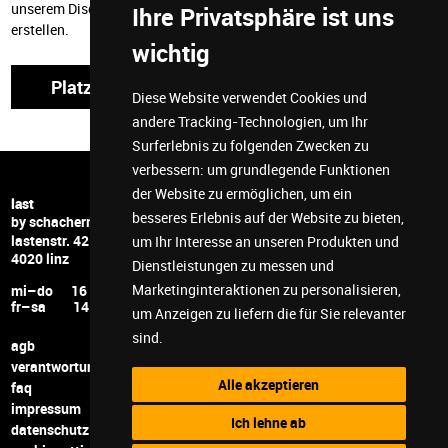
unserem Discord bei und wir helfen dir gerne einen Charakter zu
Ihre Privatsphäre ist uns
erstellen.
wichtig
Platz reservieren
Diese Website verwendet Cookies und
andere Tracking-Technologien, um Ihr
Surferlebnis zu folgenden Zwecken zu
verbessern:
um grundlegende Funktionen
der Website zu ermöglichen
,
um ein
+43 732 6599 5278
last
besseres Erlebnis auf der Website zu bieten
,
hi@last-space.at
by schachermayer
lastenstr. 42
facebook
um Ihr Interesse an unseren Produkten und
4020 linz
instagram
Dienstleistungen zu messen und
youtube
Marketinginteraktionen zu personalisieren
,
mi–do 16 – 24
twitch
fr–sa 14 – 24
um Anzeigen zu liefern die für Sie relevanter
discord
sind
.
agb
verantwortung
Alle akzeptieren
faq
impressum
Ich lehne ab
datenschutz