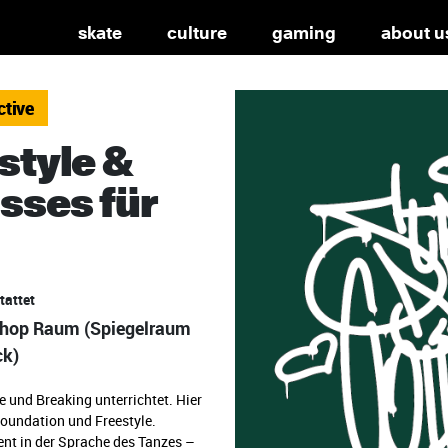
skate
culture
gaming
about u
ctive
style &
sses für
tattet
hop Raum (Spiegelraum
ck)
 und Breaking unterrichtet. Hier
Foundation und Freestyle.
nt in der Sprache des Tanzes –