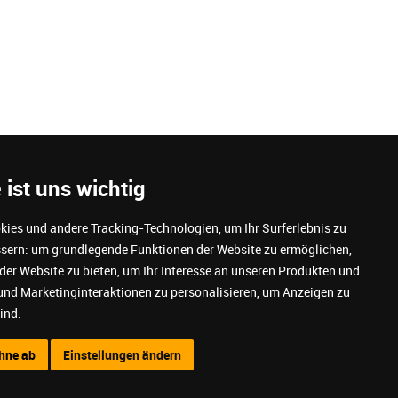
 ist uns wichtig
ies und andere Tracking-Technologien, um Ihr Surferlebnis zu
ssern:
um grundlegende Funktionen der Website zu ermöglichen
,
 der Website zu bieten
ortung
,
um Ihr Interesse an unseren Produkten und
und Marketinginteraktionen zu personalisieren
,
um Anzeigen zu
sum
sind
.
hutz
ettings
ehne ab
Einstellungen ändern