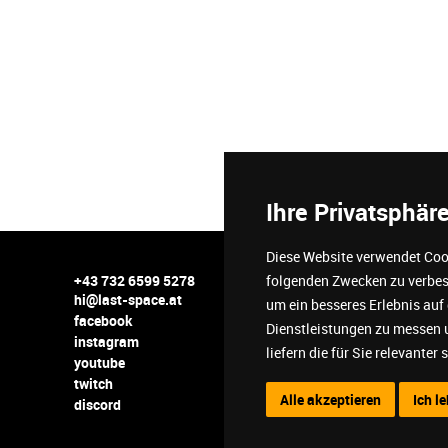
Ihre Privatsphäre
Diese Website verwendet Cook
+43 732 6599 5278
folgenden Zwecken zu verbe
agb
hi@last-space.at
um ein besseres Erlebnis auf
verantw
facebook
faq
Dienstleistungen zu messen 
instagram
impres
liefern die für Sie relevanter 
youtube
datensc
twitch
cookie s
Alle akzeptieren
Ich l
discord