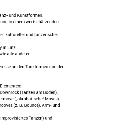
 Tanz- und Kunstformen.
klung in einem wertschätzenden
r, kultureller und tänzerischer
y in Linz.
ie alle anderen
nteresse an den Tanzformen und der
n Elementen:
/Downrock (Tanzen am Boden),
ermove („akrobatische“ Moves).
rooves (z. B. Bounce), Arm- und
s, improvisiertes Tanzen) und